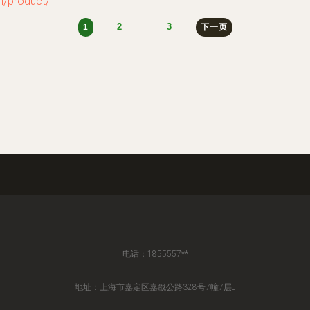
product/
2
3
1
下一页
电话：1855557**
地址：上海市嘉定区嘉戬公路328号7幢7层J