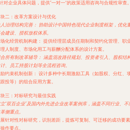
 针对企业具体问题，提供“一对一”的政策适用咨询与合规性审查
模块二：改革方案设计与优化
法人治理结构完善：
协助设计中国特色现代企业制度框架，优化
事会建设、授权放权体系。
市场化经营机制构建：
提供经理层成员任期制和契约化管理、职
经理人制度、市场化用工与薪酬分配体系的设计方案。
混合所有制改革辅导：
涵盖混改路径规划、投资者引入、股权结
设计、员工持股计划等全流程咨询。
激励约束机制创新：
设计多种中长期激励工具（如股权、分红、
目跟投等）的组合应用方案。
模块三：对标研究与最佳实践
建立“双百企业”及国内外先进企业改革案例库，涵盖不同行业、不
改革侧重点。
开展针对性对标研究，识别差距，提炼可复制、可迁移的成功要
与操作要点。