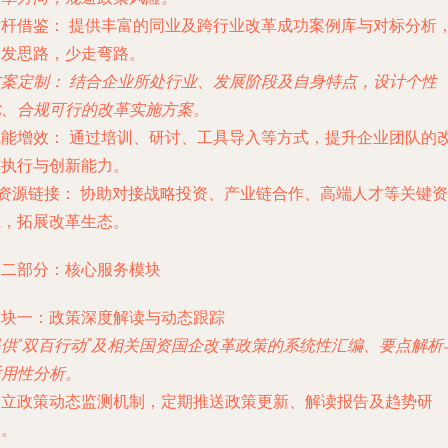
标杆借鉴：
提供丰富的同业及跨行业改革成功案例库与对标分析
启发思路，少走弯路。
方案定制：
结合企业所处行业、发展阶段及自身特点，设计个性
化、合规可行的改革实施方案。
赋能增效：
通过培训、研讨、工具导入等方式，提升企业团队的
革执行与创新能力。
资源链接：
协助对接战略投资、产业链合作、高端人才等关键资
源，拓展改革生态。
第二部分：核心服务模块
模块一：政策深度解读与动态跟踪
提供“双百行动”及相关国资国企改革政策的系统性汇编、要点解析
适用性分析。
建立政策动态监测机制，定期推送政策更新、解读报告及趋势研
判。