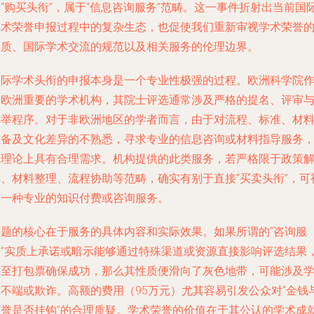
“购买头衔”，属于“信息咨询服务”范畴。这一事件折射出当前国
学术荣誉申报过程中的复杂生态，也促使我们重新审视学术荣誉
本质、国际学术交流的规范以及相关服务的伦理边界。
国际学术头衔的申报本身是一个专业性极强的过程。欧洲科学院
为欧洲重要的学术机构，其院士评选通常涉及严格的提名、评审
选举程序。对于非欧洲地区的学者而言，由于对流程、标准、材
准备及文化差异的不熟悉，寻求专业的信息咨询或材料指导服务
在理论上具有合理需求。机构提供的此类服务，若严格限于政策
读、材料整理、流程协助等范畴，确实有别于直接“买卖头衔”，可
为一种专业的知识付费或咨询服务。
问题的核心在于服务的具体内容和实际效果。如果所谓的“咨询服
务”实质上承诺或暗示能够通过特殊渠道或资源直接影响评选结果
甚至打包票确保成功，那么其性质便滑向了灰色地带，可能涉及
术不端或欺诈。高额的费用（95万元）尤其容易引发公众对“金钱
荣誉是否挂钩”的合理质疑。学术荣誉的价值在于其公认的学术成