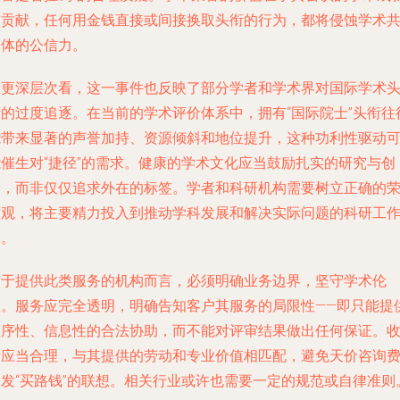
与贡献，任何用金钱直接或间接换取头衔的行为，都将侵蚀学术
同体的公信力。
从更深层次看，这一事件也反映了部分学者和学术界对国际学术
衔的过度追逐。在当前的学术评价体系中，拥有“国际院士”头衔往
能带来显著的声誉加持、资源倾斜和地位提升，这种功利性驱动
能催生对“捷径”的需求。健康的学术文化应当鼓励扎实的研究与创
新，而非仅仅追求外在的标签。学者和科研机构需要树立正确的
誉观，将主要精力投入到推动学科发展和解决实际问题的科研工
中。
对于提供此类服务的机构而言，必须明确业务边界，坚守学术伦
理。服务应完全透明，明确告知客户其服务的局限性——即只能提
程序性、信息性的合法协助，而不能对评审结果做出任何保证。
费应当合理，与其提供的劳动和专业价值相匹配，避免天价咨询
引发“买路钱”的联想。相关行业或许也需要一定的规范或自律准则